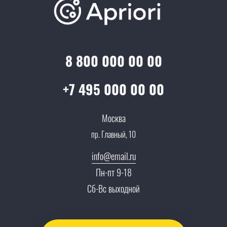
Онлайн поддержка
Lookbook
Достижения и награды
Оптовым клиентам
Аренда
Цены
Технологии
Гарантия качества
Услуги адвоката
Клиентам
Документы
8 800 000 00 00
Прайс
Все услуги
Партнеры
Вопрос-ответ
+7 495 000 00 00
Специалисты
Презентации и каталоги
Карьера
Москва
Партнерская программа
пр. Главный, 10
Сотрудничество
Пресс-центр
info@email.ru
Тендеры, закупки
Пн-пт 9-18
Контакты
Сб-Вс выходной