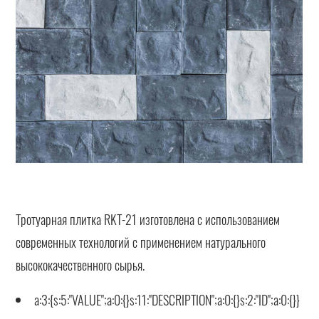
Тротуарная плитка RKT-21 изготовлена с использованием
современных технологий с применением натурального
высококачественного сырья.
a:3:{s:5:"VALUE";a:0:{}s:11:"DESCRIPTION";a:0:{}s:2:"ID";a:0:{}}