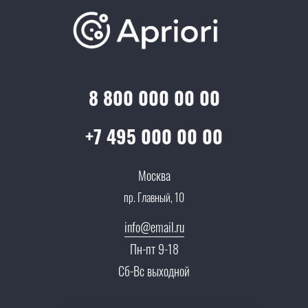
Проекты
Отзывы
Скидки и бонусы
Онлайн поддержка
Lookbook
Достижения и награды
Оптовым клиентам
Аренда
Цены
Технологии
Гарантия качества
Услуги адвоката
Клиентам
Документы
8 800 000 00 00
Прайс
Все услуги
Партнеры
Вопрос-ответ
+7 495 000 00 00
Специалисты
Презентации и каталоги
Карьера
Москва
Партнерская программа
пр. Главный, 10
Сотрудничество
Пресс-центр
info@email.ru
Тендеры, закупки
Пн-пт 9-18
Контакты
Сб-Вс выходной