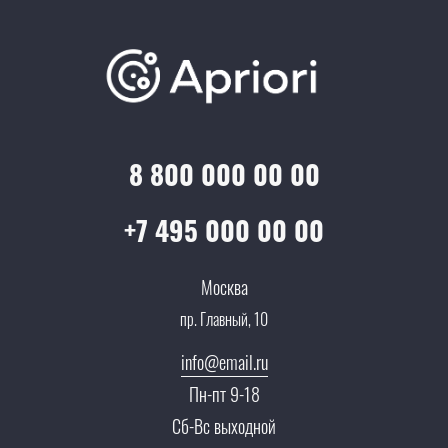
О компании
Варианты оплаты
Обучение
Проекты
Отзывы
Скидки и бонусы
Онлайн поддержка
Lookbook
Достижения и награды
Оптовым клиентам
Аренда
Цены
Технологии
Гарантия качества
Услуги адвоката
Клиентам
Документы
8 800 000 00 00
Прайс
Все услуги
Партнеры
Вопрос-ответ
+7 495 000 00 00
Специалисты
Презентации и каталоги
Карьера
Москва
Партнерская программа
пр. Главный, 10
Сотрудничество
Пресс-центр
info@email.ru
Тендеры, закупки
Пн-пт 9-18
Контакты
Сб-Вс выходной