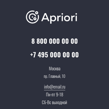
Варианты оплаты
Обучение
Проекты
Отзывы
Скидки и бонусы
Онлайн поддержка
Lookbook
Достижения и награды
Оптовым клиентам
Аренда
Цены
Технологии
Гарантия качества
Услуги адвоката
Клиентам
Документы
8 800 000 00 00
Прайс
Все услуги
Партнеры
Вопрос-ответ
+7 495 000 00 00
Специалисты
Презентации и каталоги
Карьера
Москва
Партнерская программа
пр. Главный, 10
Сотрудничество
Пресс-центр
info@email.ru
Тендеры, закупки
Пн-пт 9-18
Контакты
Сб-Вс выходной