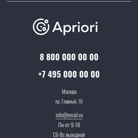
Подборки/Линии
О компании
Варианты оплаты
Обучение
Проекты
Отзывы
Скидки и бонусы
Онлайн поддержка
Lookbook
Достижения и награды
Оптовым клиентам
Аренда
Цены
Технологии
Гарантия качества
Услуги адвоката
Клиентам
Документы
8 800 000 00 00
Прайс
Все услуги
Партнеры
Вопрос-ответ
+7 495 000 00 00
Специалисты
Презентации и каталоги
Карьера
Москва
Партнерская программа
пр. Главный, 10
Сотрудничество
Пресс-центр
info@email.ru
Тендеры, закупки
Пн-пт 9-18
Контакты
Сб-Вс выходной