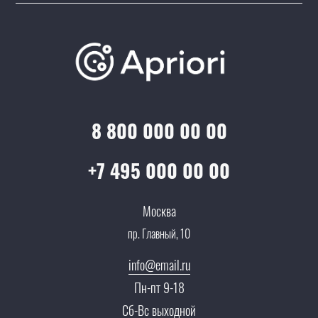
Подборки/Линии
О компании
Варианты оплаты
Обучение
Проекты
Отзывы
Скидки и бонусы
Онлайн поддержка
Lookbook
Достижения и награды
Оптовым клиентам
Аренда
Цены
Технологии
Гарантия качества
Услуги адвоката
Клиентам
Документы
8 800 000 00 00
Прайс
Все услуги
Партнеры
Вопрос-ответ
+7 495 000 00 00
Специалисты
Презентации и каталоги
Карьера
Москва
Партнерская программа
пр. Главный, 10
Сотрудничество
Пресс-центр
info@email.ru
Тендеры, закупки
Пн-пт 9-18
Контакты
Сб-Вс выходной