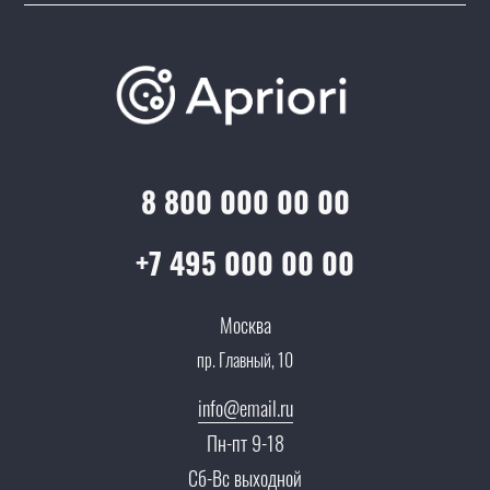
Подборки/Линии
О компании
Варианты оплаты
Обучение
Проекты
Отзывы
Скидки и бонусы
Онлайн поддержка
Lookbook
Достижения и награды
Оптовым клиентам
Аренда
Цены
Технологии
Гарантия качества
Услуги адвоката
Клиентам
Документы
8 800 000 00 00
Прайс
Все услуги
Партнеры
Вопрос-ответ
+7 495 000 00 00
Специалисты
Презентации и каталоги
Карьера
Москва
Партнерская программа
пр. Главный, 10
Сотрудничество
Пресс-центр
info@email.ru
Тендеры, закупки
Пн-пт 9-18
Контакты
Сб-Вс выходной