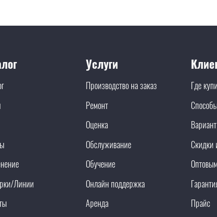
алог
Услуги
Клие
ог
Производство на заказ
Где куп
и
Ремонт
Способы
Оценка
Вариант
ды
Обслуживание
Скидки 
нение
Обучение
Оптовым
рки/Линии
Онлайн поддержка
Гаранти
ты
Аренда
Прайс