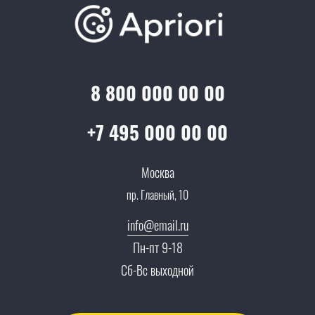
Отзывы
Скидки и бонусы
Онлайн поддержка
Lookbook
Достижения и награды
Оптовым клиентам
Аренда
Цены
Технологии
Гарантия качества
Услуги адвоката
Клиентам
Документы
8 800 000 00 00
Прайс
Все услуги
Партнеры
Вопрос-ответ
+7 495 000 00 00
Специалисты
Презентации и каталоги
Карьера
Москва
Партнерская программа
пр. Главный, 10
Сотрудничество
Пресс-центр
info@email.ru
Тендеры, закупки
Пн-пт 9-18
Контакты
Сб-Вс выходной