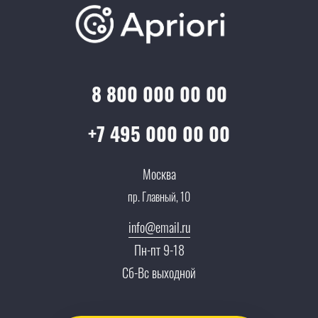
Отзывы
Скидки и бонусы
Онлайн поддержка
Lookbook
Достижения и награды
Оптовым клиентам
Аренда
Цены
Технологии
Гарантия качества
Услуги адвоката
Клиентам
Документы
8 800 000 00 00
Прайс
Все услуги
Партнеры
Вопрос-ответ
+7 495 000 00 00
Специалисты
Презентации и каталоги
Карьера
Москва
Партнерская программа
пр. Главный, 10
Сотрудничество
Пресс-центр
info@email.ru
Тендеры, закупки
Пн-пт 9-18
Контакты
Сб-Вс выходной