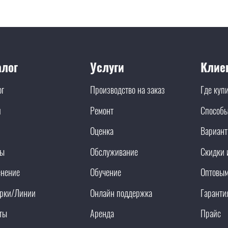
алог
Услуги
Клие
ог
Производство на заказ
Где куп
и
Ремонт
Способы
Оценка
Вариант
ды
Обслуживание
Скидки 
нение
Обучение
Оптовым
рки/Линии
Онлайн поддержка
Гаранти
ты
Аренда
Прайс