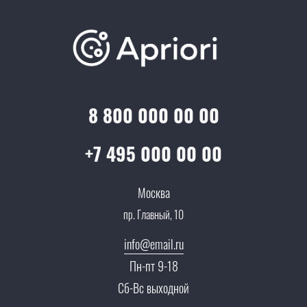
Варианты оплаты
Обучение
Проекты
Отзывы
Скидки и бонусы
Онлайн поддержка
Lookbook
Достижения и награды
Оптовым клиентам
Аренда
Цены
Технологии
Гарантия качества
Услуги адвоката
Клиентам
Документы
8 800 000 00 00
Прайс
Все услуги
Партнеры
Вопрос-ответ
+7 495 000 00 00
Специалисты
Презентации и каталоги
Карьера
Москва
Партнерская программа
пр. Главный, 10
Сотрудничество
Пресс-центр
info@email.ru
Тендеры, закупки
Пн-пт 9-18
Контакты
Сб-Вс выходной