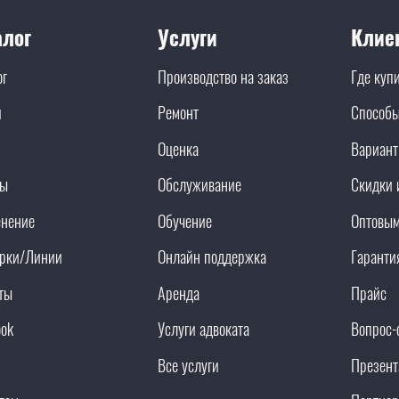
алог
Услуги
Клие
ог
Производство на заказ
Где куп
и
Ремонт
Способы
Оценка
Вариант
ды
Обслуживание
Скидки 
нение
Обучение
Оптовым
рки/Линии
Онлайн поддержка
Гаранти
ты
Аренда
Прайс
ook
Услуги адвоката
Вопрос-
Все услуги
Презент