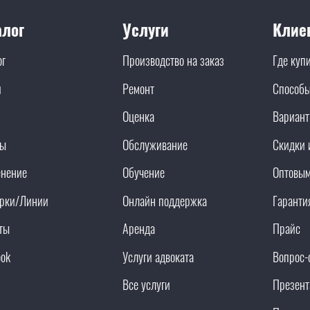
алог
Услуги
Клие
ог
Производство на заказ
Где куп
и
Ремонт
Способы
Оценка
Вариант
ды
Обслуживание
Скидки 
нение
Обучение
Оптовым
рки/Линии
Онлайн поддержка
Гаранти
ты
Аренда
Прайс
ook
Услуги адвоката
Вопрос-
Все услуги
Презент