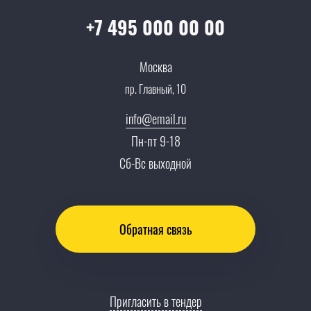
Партнеры
Вопрос-ответ
+7 495 000 00 00
Специалисты
Презентации и каталоги
Карьера
Москва
Партнерская программа
пр. Главный, 10
Сотрудничество
Пресс-центр
info@email.ru
Тендеры, закупки
Пн-пт 9-18
Контакты
Сб-Вс выходной
Обратная связь
Пригласить в тендер