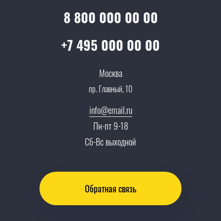
Услуги адвоката
Клиентам
Документы
8 800 000 00 00
Прайс
Все услуги
Партнеры
Вопрос-ответ
+7 495 000 00 00
Специалисты
Презентации и каталоги
Карьера
Москва
Партнерская программа
пр. Главный, 10
Сотрудничество
Пресс-центр
info@email.ru
Тендеры, закупки
Пн-пт 9-18
Контакты
Сб-Вс выходной
Обратная связь