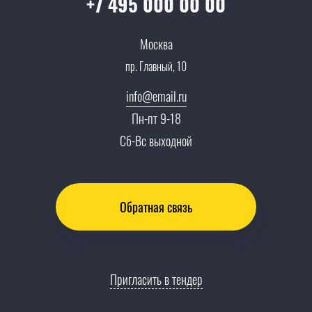
+7 495 000 00 00
Специалисты
Презентации и каталоги
Карьера
Москва
Партнерская программа
пр. Главный, 10
Сотрудничество
Пресс-центр
info@email.ru
Тендеры, закупки
Пн-пт 9-18
Контакты
Сб-Вс выходной
Обратная связь
Пригласить в тендер