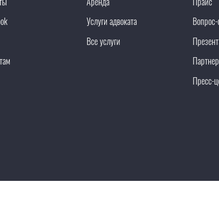
ты
Аренда
Прайс
ook
Услуги адвоката
Вопрос-
Все услуги
Презент
там
Партнер
Пресс-ц
Промостраницы
Дизайн-сис