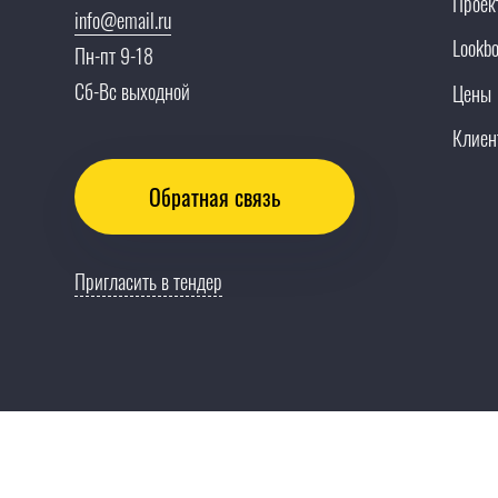
Проек
info@email.ru
Lookb
Пн-пт 9-18
Сб-Вс выходной
Цены
Клиен
Обратная связь
Пригласить в тендер
"Company Unlimited" 2010-2026 Все права защищены
APRIORI: Разработка сайта