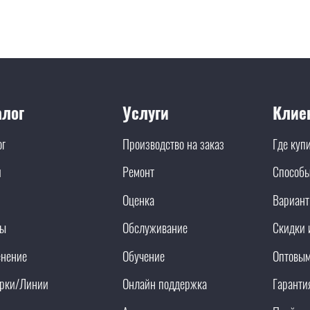
алог
Услуги
Клие
ог
Производство на заказ
Где куп
и
Ремонт
Способы
Оценка
Вариант
ды
Обслуживание
Скидки 
нение
Обучение
Оптовым
рки/Линии
Онлайн поддержка
Гаранти