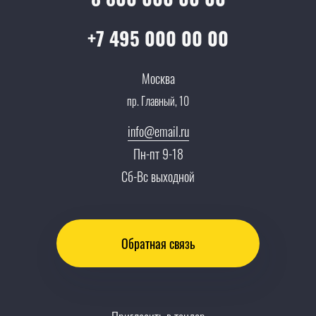
Все услуги
Партнеры
Вопрос-ответ
+7 495 000 00 00
Специалисты
Презентации и каталоги
Карьера
Москва
Партнерская программа
пр. Главный, 10
Сотрудничество
Пресс-центр
info@email.ru
Тендеры, закупки
Пн-пт 9-18
Контакты
Сб-Вс выходной
Обратная связь