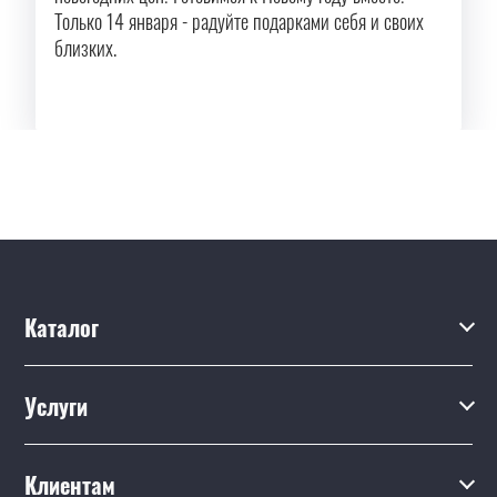
Только 14 января - радуйте подарками себя и своих
близких.
Каталог
Каталог
Услуги
Услуги
Производство на заказ
Акции
Клиентам